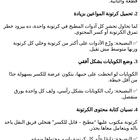
قطعة والتانية.
2. تحميل كرتونة المواعين بزيادة
لما تحاول تحشر كل أدوات المطبخ في كرتونة واحدة، ده بيزود خطر
تمزق الكرتونة أو كسر المحتوى.
✅ النصيحة: وزّع الأدوات على أكتر من كرتونة وخلي كل كرتونة
وزنها متوسط مش تقيل.
3. وضع الكوبايات بشكل أفقي
الكوبايات لو اتحطت على جنبها، بتكون عرضة للكسر بسهولة جدًا
من أقل خبطة.
✅ النصيحة: رتّب الكوبايات بشكل رأسي، ولف كل واحدة بورق
منفصل.
4. نسيان كتابة محتوى الكرتونة
كرتونة مكتوب عليها “مطبخ – قابل للكسر” هتخلي فريق النقل ياخد
باله ويتعامل معاها بحذر.
✅ النصيحة: دايمًا علّم كل كرتونة باسم محتواها ونوعه.