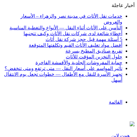
أخبار عاجلة
خدمات نقل الأثاث في مدينة نصر والزهراء – الأسعار
والعروض
التأمين على الأثاث أثناء النقل — الأنواع والتغطية المناسبة
أخطاء شائعة لدى شركات نقل الأثاث وكيف تتجنبها
5 أسئلة مهمة قبل حجز شركة نقل أثاث
أفضل مواد تغليف الأثاث القيم وتكلفتها المتوقعة
تفريغ صناديق المطبخ بسرعة
حلول التخزين المؤقت للأثاث
حماية المفروشات الجلدية والأقمشة الفاخرة
تأثير المواسم على أسعار النقل — متى ترتفع ومتى تنخفض؟
تجهيز الأسرة للنقل مع الأطفال — خطوات تجعل يوم الانتقال
أسهل
القائمة