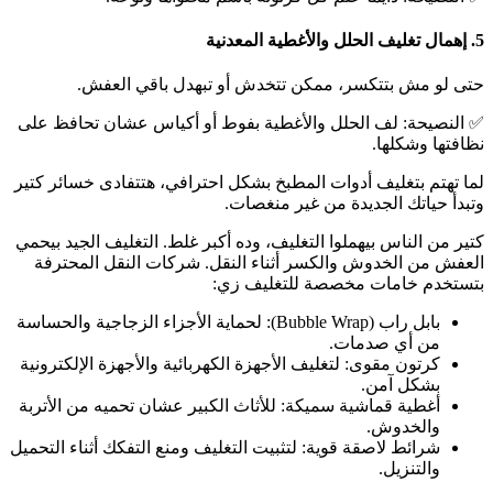
5. إهمال تغليف الحلل والأغطية المعدنية
حتى لو مش بتتكسر، ممكن تتخدش أو تبهدل باقي العفش.
✅ النصيحة: لف الحلل والأغطية بفوط أو أكياس عشان تحافظ على
نظافتها وشكلها.
لما تهتم بتغليف أدوات المطبخ بشكل احترافي، هتتفادى خسائر كتير
وتبدأ حياتك الجديدة من غير منغصات.
كتير من الناس بيهملوا التغليف، وده أكبر غلط. التغليف الجيد بيحمي
العفش من الخدوش والكسر أثناء النقل. شركات النقل المحترفة
بتستخدم خامات مخصصة للتغليف زي:
بابل راب (Bubble Wrap): لحماية الأجزاء الزجاجية والحساسة
من أي صدمات.
كرتون مقوى: لتغليف الأجهزة الكهربائية والأجهزة الإلكترونية
بشكل آمن.
أغطية قماشية سميكة: للأثاث الكبير عشان تحميه من الأتربة
والخدوش.
شرائط لاصقة قوية: لتثبيت التغليف ومنع التفكك أثناء التحميل
والتنزيل.