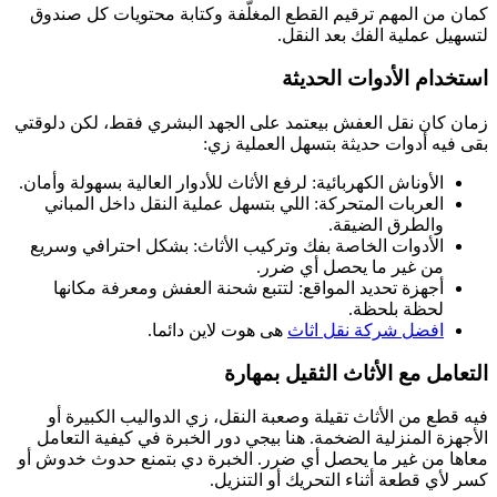
كمان من المهم ترقيم القطع المغلّفة وكتابة محتويات كل صندوق
لتسهيل عملية الفك بعد النقل.
استخدام الأدوات الحديثة
زمان كان نقل العفش بيعتمد على الجهد البشري فقط، لكن دلوقتي
بقى فيه أدوات حديثة بتسهل العملية زي:
الأوناش الكهربائية: لرفع الأثاث للأدوار العالية بسهولة وأمان.
العربات المتحركة: اللي بتسهل عملية النقل داخل المباني
والطرق الضيقة.
الأدوات الخاصة بفك وتركيب الأثاث: بشكل احترافي وسريع
من غير ما يحصل أي ضرر.
أجهزة تحديد المواقع: لتتبع شحنة العفش ومعرفة مكانها
لحظة بلحظة.
افضل شركة نقل اثاث
هى هوت لاين دائما.
التعامل مع الأثاث الثقيل بمهارة
فيه قطع من الأثاث تقيلة وصعبة النقل، زي الدواليب الكبيرة أو
الأجهزة المنزلية الضخمة. هنا بيجي دور الخبرة في كيفية التعامل
معاها من غير ما يحصل أي ضرر. الخبرة دي بتمنع حدوث خدوش أو
كسر لأي قطعة أثناء التحريك أو التنزيل.