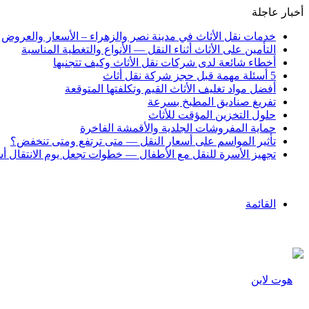
أخبار عاجلة
خدمات نقل الأثاث في مدينة نصر والزهراء – الأسعار والعروض
التأمين على الأثاث أثناء النقل — الأنواع والتغطية المناسبة
أخطاء شائعة لدى شركات نقل الأثاث وكيف تتجنبها
5 أسئلة مهمة قبل حجز شركة نقل أثاث
أفضل مواد تغليف الأثاث القيم وتكلفتها المتوقعة
تفريغ صناديق المطبخ بسرعة
حلول التخزين المؤقت للأثاث
حماية المفروشات الجلدية والأقمشة الفاخرة
تأثير المواسم على أسعار النقل — متى ترتفع ومتى تنخفض؟
تجهيز الأسرة للنقل مع الأطفال — خطوات تجعل يوم الانتقال أ
القائمة