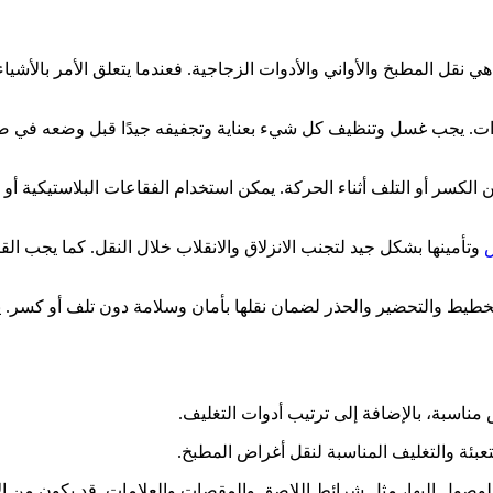
ي نقل المطبخ والأواني والأدوات الزجاجية. فعندما يتعلق الأمر بالأشيا
لأدوات. يجب غسل وتنظيف كل شيء بعناية وتجفيفه جيدًا قبل وضعه في ص
كسر أو التلف أثناء الحركة. يمكن استخدام الفقاعات البلاستيكية أو ال
وتأمينها بشكل جيد لتجنب الانزلاق والانقلاب خلال النقل. كما يجب ا
لتخطيط والتحضير والحذر لضمان نقلها بأمان وسلامة دون تلف أو كسر. ي
مناسبة، بالإضافة إلى ترتيب أدوات التغليف.
عبئة والتغليف المناسبة لنقل أغراض المطبخ.
صول إليها، مثل شرائط اللاصق والمقصات والعلامات. قد يكون من ا