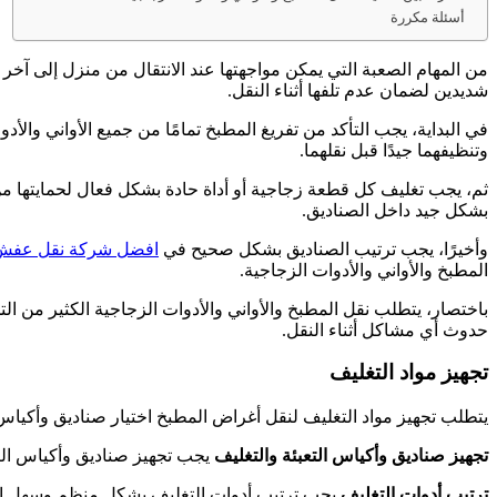
أسئلة مكررة
من المهام الصعبة التي يمكن مواجهتها عند الانتقال من منزل إلى آخر ه
شديدين لضمان عدم تلفها أثناء النقل.
في البداية، يجب التأكد من تفريغ المطبخ تمامًا من جميع الأواني وا
وتنظيفهما جيدًا قبل نقلهما.
ثم، يجب تغليف كل قطعة زجاجية أو أداة حادة بشكل فعال لحمايتها من ال
بشكل جيد داخل الصناديق.
وأخيرًا، يجب ترتيب الصناديق بشكل صحيح في
افضل شركة نقل عفش
المطبخ والأواني والأدوات الزجاجية.
باختصار، يتطلب نقل المطبخ والأواني والأدوات الزجاجية الكثير من ا
حدوث أي مشاكل أثناء النقل.
تجهيز مواد التغليف
يتطلب تجهيز مواد التغليف لنقل أغراض المطبخ اختيار صناديق وأكياس 
تجهيز صناديق وأكياس التعبئة والتغليف
يجب تجهيز صناديق وأكياس الت
ترتيب أدوات التغليف
يجب ترتيب أدوات التغليف بشكل منظم وسهل الو