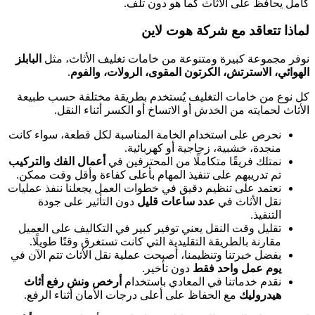
كامل يحافظ على الأثاث كما هو دون تلف.
لماذا تتعاقد مع شركة هوت لاين
نوفر مجموعة كبيرة ومتنوعة من خامات تغليف الأثاث، مثل
البابلز
الهوائي، الاسترتش، الكرتون المقوى، الرولات، والفوم
.
كل نوع من خامات التغليف يُستخدم بطريقة مختلفة حسب طبيعة
الأثاث لحمايته من الخدش أو الاتساخ أو الكسر أثناء النقل.
نحرص على استخدام الخامة المناسبة لكل قطعة، سواء كانت
منجدة، خشبية، زجاجية أو كهربائية.
نمتلك فريقًا متكاملًا من المحترفين في
أعمال الفك والتركيب
تم تدريبهم على تنفيذ المهام بأعلى كفاءة وأقل وقت ممكن.
نعتمد على تنظيم دقيق في خطوات العمل يجعلنا ننفذ عمليات
نقل الأثاث في
عدد ساعات قليل
دون التأثير على جودة
التنفيذ.
تقليل وقت النقل يعني توفير كبير في التكاليف على العميل
مقارنة بالطريقة التقليدية التي كانت تستغرق وقتًا طويلًا.
بفضل خبرتنا وتنظيمنا، أصبحت عملية نقل الأثاث تتم الآن في
يوم عمل واحد فقط
دون تأخير.
نقدم خدماتنا في المعادي باستخدام
أرخص ونش رفع أثاث
هيدروليك
مع الحفاظ على أعلى درجات الأمان أثناء الرفع.