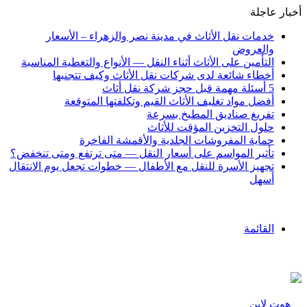
أخبار عاجلة
خدمات نقل الأثاث في مدينة نصر والزهراء – الأسعار
والعروض
التأمين على الأثاث أثناء النقل — الأنواع والتغطية المناسبة
أخطاء شائعة لدى شركات نقل الأثاث وكيف تتجنبها
5 أسئلة مهمة قبل حجز شركة نقل أثاث
أفضل مواد تغليف الأثاث القيم وتكلفتها المتوقعة
تفريغ صناديق المطبخ بسرعة
حلول التخزين المؤقت للأثاث
حماية المفروشات الجلدية والأقمشة الفاخرة
تأثير المواسم على أسعار النقل — متى ترتفع ومتى تنخفض؟
تجهيز الأسرة للنقل مع الأطفال — خطوات تجعل يوم الانتقال
أسهل
القائمة