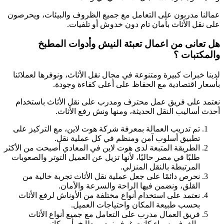
عمالنا مدربون على التعامل مع جميع الظروف والبيئات، ويحرصون
على نقل الأثاث بأمان تام دون خدوش أو تلفيات.
هل تعانى من اعمال تعبئة النيش وأدوات المطبخ
والمكتبات ؟
لدينا خبرات كبيرة ومتنوعة في مجال نقل الأثاث، ونوفرها لعملائنا
بأسعار اقتصادية مع الحفاظ على أعلى كفاءة وجودة.
نعتمد على فريق عمل محترف ومدرب على نقل الأثاث باستخدام
أحدث أساليب النقل الحديثة، ومنها ونش رفع الأثاث.
تم تدريب العمالة بمعرفة شركة هوت لاين، مع التركيز على
تطبيق أسلوب آمن ومنظم في كل عملية نقل.
الطريقة المتبعة لدى هوت لاين في المعادي أصبحت من الأكثر
طلبًا في مصر حاليًا، لأنها تزيل عن العميل التوتر والصعوبات
المرتبطة بالنقل المنزلي.
نحرص دائمًا على جعل عملية نقل الأثاث تجربة خالية من
القلق، ونضمن فيها الراحة والسرعة والأمان.
نعتمد على استخدام أنواع مختلفة من الأوناش لرفع الأثاث
بحسب طبيعة المكان واحتياجات العميل.
فريق العمال مدرب على التعامل مع جميع أنواع الأثاث
والغرف، سواء كانت غرف نوم، مطابخ، أو مكاتب.