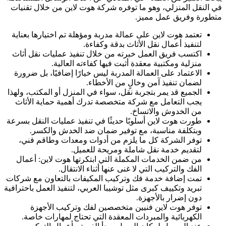
في النقل المنزلي، وهو ما توفره شركة هوت لاين من خلال تقنيات
متطورة وفريق عمل مميز.
تعتمد هوت لاين على عمالة مدربة ومؤهلة تم اختيارها بعناية
لتنفيذ أعمال نقل الأثاث بدقة وكفاءة.
اكتسب فريق العمل خبرته من خلال تنفيذ عمليات نقل أثاث
منزلية ومكتبية معقدة أثبت فيها كفاءته العالية.
الاعتماد على العمالة المدربة ليس خيارًا إضافيًا، بل ضرورة
لضمان تنفيذ آمن وخالٍ من الأخطاء.
الجميع قد يمر بتجربة نقل، سواء في المنزل أو المكتب، ولهذا
يجب التعامل مع شركة متخصصة تدرك أهمية حماية الأثاث
من الخدوش والاتساخ.
طورت هوت لاين أسلوبًا حديثًا في تنفيذ عمليات النقل بسرعة
وبتكلفة مناسبة، مع توفير ضمان ضد الخدش والكسر.
توفر الشركة كل ما يلزم من أدوات ومعدات وطاقم فني،
لتقديم خدمة نقل شاملة ومريحة للعميل.
من ضمن الخدمات المكملة التي ابتكرتها هوت لاين: أعمال
الفك والتركيب التي لا غنى عنها أثناء الانتقال.
تمت إضافة خدمة فك وتركيب المكيفات بالتعاون مع شركات
تبريد وتكييف كبرى مثل توشيبا العربي، لتنفيذ العمل باحترافية
دون إضرار بالأجهزة.
توفر هوت لاين فنيين متخصصين لفك وتركيب الأجهزة
الكهربائية والمبردات المعقدة التي تحتاج لمهارات خاصة.