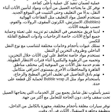
عملية لضمان تنفيذ كل عملية بأعلى كفاءة.
نوفر كل ما يحتاجه العميل من أدوات ومواد لتأمين الأثاث أثناء
النقل، بدءًا من التغليف وحتى التثبيت في الموقع الجديد.
نستخدم أفضل مواد التغليف مثل الفقاعات الهوائية
(Bubbles)، الاسترتش، الكرتون المقوى، الرولات، والفوم،
حسب طبيعة الأثاث.
لدينا فريق متخصص في التغليف تم تدريبه على تعبئة وحماية
جميع أنواع الأثاث، خاصة الزجاجيات وأدوات المطبخ القابلة
للكسر.
نمتلك عبوات بأحجام وخامات مختلفة لتتناسب مع نوع النقل
الداخلي وظروف التخزين أو التنقل.
نستخدم مواد خاصة تحافظ على لون الأثاث خلال التخزين،
وتحميه من الرطوبة والبكتيريا أثناء فترات الانتظار الطويلة.
نقدم خدمة نقل الأثاث من المنوفية إلى مختلف مناطق
القاهرة والمحافظات الأخرى بمستوى احترافي متكامل.
نهتم بأدق التفاصيل في تغليف أغراض المطبخ والزجاج،
باستخدام مواد مثل الـ Bubble wrap لحماية كل قطعة على
حدة.
نتميز بأسلوب نقل شامل يجمع بين كل الخدمات التي يحتاجها العميل
تحت سقف واحد، دون الحاجة للتعامل مع أكثر من جهة.
نوفر سيارات مغلقة بأحجام مختلفة، مجهزة بالكامل من الداخل،
ونظيفة وجاهزة لاستقبال الأثاث في أي وقت.