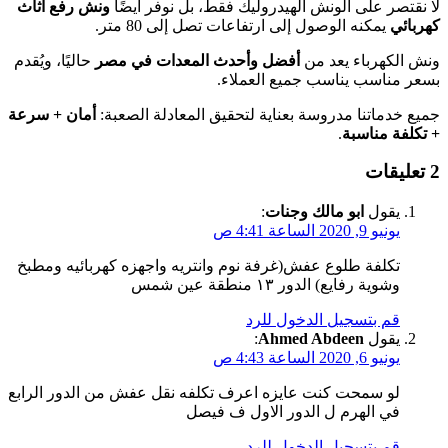
لا نقتصر على الونش الهيدروليك فقط، بل نوفر أيضًا
ونش رفع أثاث
كهربائي
يمكنه الوصول إلى ارتفاعات تصل إلى 80 متر.
ونش الكهرباء يعد من
أفضل وأحدث المعدات في مصر
حاليًا، ويُقدم
بسعر مناسب يناسب جميع العملاء.
جميع خدماتنا مدروسة بعناية لتحقيق المعادلة الصعبة:
أمان + سرعة
+ تكلفة مناسبة
.
‫2 تعليقات
يقول
ابو مالك وجنات
:
يونيو 9, 2020 الساعة 4:41 ص
تكلفة طلوع عفش(غرفة نوم وانتريه واجهزه كهربائيه ومطبخ
وشوية رفايع) الدور ١٣ منطقة عين شمس
قم بتسجيل الدخول للرد
يقول
Ahmed Abdeen
:
يونيو 6, 2020 الساعة 4:43 ص
لو سمحت كنت عايزه اعرف تكلفه نقل عفش من الدور الرابع
في الهرم ل الدور الاول ف فيصل
قم بتسجيل الدخول للرد