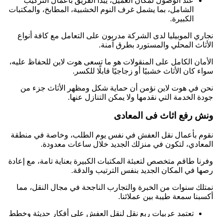
عند الوصول لمكان العميل، يبدأ الفريق بأعمال التركيب
الشامل، بما يشمل غرف النوم الخشبية، المطابخ، والمكتبات
الكبيرة.
نجاري الموبيليا لدى الشركة مدربون على التعامل مع كافة أنواع
الأثاث المحلي والمستورد بطرق آمنة.
الأمان الكامل على المنقولات هو ما تسعى هوت لاين للحفاظ عليه،
سواء كان الأثاث خشبيًا أو زجاجيًا قابلًا للكسر.
نحن في هوت لاين نؤمن أن حماية شكل ومظهر الأثاث جزء من
جودة الخدمة التي نقدمها ولا يمكن التنازل عنها.
ونش رفع اثاث فى المعادى
نقوم بأعمال نقل العفش في نفس يوم الطلب، وخاصة في منطقة
المعادي، لتكون في منزلك الجديد خلال ساعات معدودة.
وفرنا طاقم متخصص لتعبئة المكتبات الكبيرة بعناية تامة، مع إعادة
رصها في المكان الجديد بنفس الترتيب والدقة.
نمتلك سنوات من الخبرة والتجارب الناجحة في مجال النقل، مما
أكسبنا سمعة طيبة بين عملائنا.
تعتمد عربيات ربع نقل لنقل العفش على أفكار حديثة وخطط