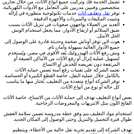
تشمل الخدمة فك وتركيب جميع أنواع الأثاث، من خلال نجارين
متخصصين وفنيين مدربين على التعامل مع الأدوات الكهربائية.
توفر
نقل وتغليف اثاث
خدمات تكنولوجية متطورة في إزالة
وتثبيت المكيفات والمبردات والأجهزة الدقيقة.
العديد من العملاء يواجهون صعوبات في تنزيل الأثاث بسبب
ضيق السلالم أو ارتفاع الأدوار، مما يجعل استخدام الونش
الحل الأمثل.
هوت لاين توفر أوناش ضخمة وحديثة قادرة على الوصول إلى
جميع الأدوار العالية بسهولة وأمان تام.
ونش رفع الأثاث الهيدروليك يُعد الأقوى في مصر، ويُستخدم
لتسهيل عملية إنزال أو رفع الأثاث من الأماكن الضيقة أو
المرتفعة دون تعريضه للخدش أو الاتساخ.
تعتمد الشركة على تقنيات رفع آمنة تضمن حماية الأثاث
بالكامل خلال عملية النقل، خاصة القطع الكبيرة أو الحساسة.
توفر الشركة أنواع متعددة من التغليف، يُختار منها ما يناسب
كل حالة أو نوع من أنواع الأثاث.
بعض أنواع التغليف تهدف إلى حماية الأثاث من الاتساخ، خاصة الأثاث
الفاتح اللون مثل الانتريهات والمعروضات الزجاجية.
استخدام مواد التغليف يتم وفق خطة مدروسة تضمن سلامة العفش
طوال فترة التحميل والتنزيل وحتى الوصول إلى المكان الجديد.
تهدف الشركة إلى تقديم تجربة نقل خالية من الأخطاء، وبتنظيم