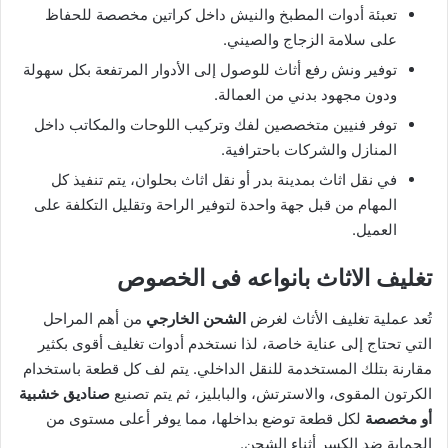
تعبئة أدوات المطبخ والنيش داخل كراتين مخصصة للحفاظ
على سلامة الزجاج والصيني.
توفير ونش رفع أثاث للوصول إلى الأدوار المرتفعة بكل سهولة
ودون مجهود بدني من العمالة.
توفر فنيين متخصصين لفك وتركيب اللوحات والمكاتب داخل
المنازل والشركات باحترافية.
في نقل اثاث بمدينة بدر أو نقل اثاث بحلوان، يتم تنفيذ كل
المهام من قبل جهة واحدة لتوفير الراحة وتقليل التكلفة على
العميل.
تغليف الاثاث بانواعه فى الخصوص
تُعد عملية تغليف الأثاث لغرض
الشحن الخارجي
من أهم المراحل
التي تحتاج إلى عناية خاصة، لذا نستخدم أدوات تغليف أقوى بكثير
مقارنة بتلك المستخدمة للنقل الداخلي. يتم لف كل قطعة باستخدام
الكرتون المقوى، والاسترتش، والبابليز، ثم يتم تصنيع
صناديق خشبية
أو مخصصة
لكل قطعة توضع بداخلها، مما يوفر أعلى مستوى من
الحماية ضد الكسر أثناء الشحن.