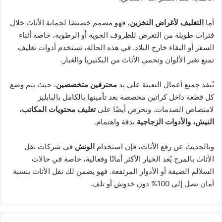
أما
التغليف لأغراض التخزين
، فهو مصمم خصيصًا لحماية الأثاث خلال
فترات طويلة من التعرض للظروف الجوية أو الرطوبة، خاصة أثناء
السفر أو البقاء خارج البلاد. في هذه الحالة، نستخدم أدوات تغليف
تمنع تغير الألوان وتحمي الأثاث من البكتيريا والغبار.
تُنفذ جميع أعمال التعبئة على يد
محترفين متخصصين
، حيث يتم وضع
كل قطعة داخل كراتين مخصصة بعد تأمينها بالكامل بالبابليز
لامتصاص الصدمات. ونحرص أيضًا على
تغليف محتويات المكاتب،
النيش، والأدوات الزجاجية
بدقة واهتمام.
وبالحديث عن رفع الأثاث، فإن استخدام
الونش
في شركات نقل
الأثاث بالمرج يُعد الخيار الأكثر أمانًا وفعالية، خاصة في حالات
السلالم الضيقة أو الأدوار المرتفعة. فهو يضمن لك نقل الأثاث بنسبة
أمان تصل إلى 100% دون خدوش أو تلف.