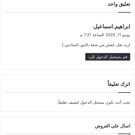
تعليق واحد
ي
ابراهيم.اسماعيل
:
ق
يونيو 11, 2020 الساعة 7:21 م
و
اريد.نقل.عفش.من.شقة.بالدور.السادس.]
ل
قم بتسجيل الدخول للرد
اترك تعليقاً
يجب أنت تكون
مسجل الدخول
لتضيف تعليقاً.
اسال على العروض