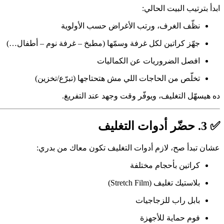
ابدأ بترتيب البيت الحالي:
نظّف الغرف، ورتب الأغراض حسب الأولوية
جهّز كراتين لكل غرفة وسمّها (مطبخ – غرفة نوم – أطفال…)
افصل الضروريات عن الكماليات
تخلّص من الحاجات اللي مش هتحتاجها (تبرّع/تخزين)
ده هيسهّل التغليف، ويوفّر وقت وجهد عند التفريغ.
✅ 3. حضّر أدوات التغليف
عشان تبدأ صح، لازم أدوات التغليف تكون معاك من بدري:
كراتين بأحجام مختلفة
بلاستيك تغليف (Stretch Film)
بابل راب للزجاجيات
فوم حماية للأجهزة