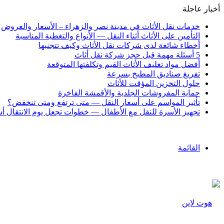
أخبار عاجلة
خدمات نقل الأثاث في مدينة نصر والزهراء – الأسعار والعروض
التأمين على الأثاث أثناء النقل — الأنواع والتغطية المناسبة
أخطاء شائعة لدى شركات نقل الأثاث وكيف تتجنبها
5 أسئلة مهمة قبل حجز شركة نقل أثاث
أفضل مواد تغليف الأثاث القيم وتكلفتها المتوقعة
تفريغ صناديق المطبخ بسرعة
حلول التخزين المؤقت للأثاث
حماية المفروشات الجلدية والأقمشة الفاخرة
تأثير المواسم على أسعار النقل — متى ترتفع ومتى تنخفض؟
تجهيز الأسرة للنقل مع الأطفال — خطوات تجعل يوم الانتقال أ
القائمة