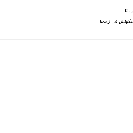
بقًا
 ميكونش في زحمة