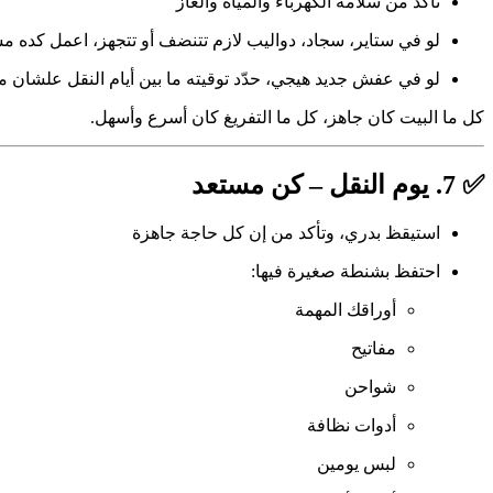
تأكد من سلامة الكهرباء والمياه والغاز
لو في ستاير، سجاد، دواليب لازم تتنضف أو تتجهز، اعمل كده مس
لو في عفش جديد هيجي، حدّد توقيته ما بين أيام النقل علشان
كل ما البيت كان جاهز، كل ما التفريغ كان أسرع وأسهل.
✅ 7. يوم النقل – كن مستعد
استيقظ بدري، وتأكد من إن كل حاجة جاهزة
احتفظ بشنطة صغيرة فيها:
أوراقك المهمة
مفاتيح
شواحن
أدوات نظافة
لبس يومين