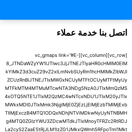
اتصل بنا خدمة عملاء
[vc_row][vc_column][vc_gmaps link=”#E-
8_JTNDaWZyYW1lJTIwc3JjJTNEJTIyaHR0cHMlM0ElM
kYlMkZ3d3cuZ29vZ2xlLmNvbSUyRm1hcHMlMkZlbWJl
ZCUzRnBiJTNEJTIxMW0xNCUyMTFtOCUyMTFtMyUy
MTFkMTM4MTMuMTcwNTA3NDg5NzA0JTIxMmQzMS
4xOTQ5NTE1JTIxM2QzMC4wNTcxNDU1JTIxM20yJTIx
MWkxMDI0JTIxMmk3NjglMjE0ZjEzLjElMjEzbTMlMjExb
TIlMjExczB4MTQ1ODQxNDhjNTViMDkwNyUyNTNBMH
g4MTQ0ZGIzYWU3ZDcwMTdkJTIxMnoyTFRZc2RtRDJ
La2cyS2ZaaE5tRjJLM1lzZG1JMkxQWmh5RFpoTml1Mkt