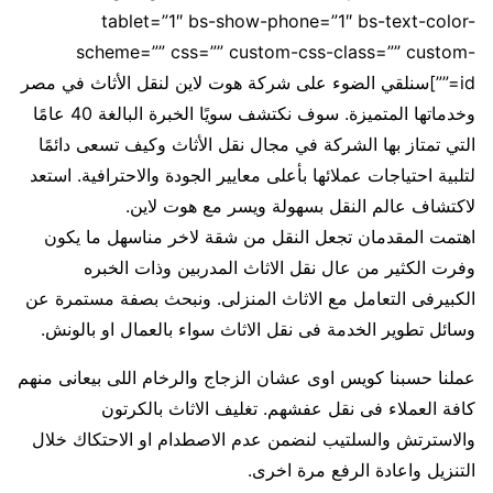
tablet=”1″ bs-show-phone=”1″ bs-text-color-
scheme=”” css=”” custom-css-class=”” custom-
id=””]سنلقي الضوء على شركة هوت لاين لنقل الأثاث في مصر
وخدماتها المتميزة. سوف نكتشف سويًا الخبرة البالغة 40 عامًا
التي تمتاز بها الشركة في مجال نقل الأثاث وكيف تسعى دائمًا
لتلبية احتياجات عملائها بأعلى معايير الجودة والاحترافية. استعد
لاكتشاف عالم النقل بسهولة ويسر مع هوت لاين.
اهتمت المقدمان تجعل النقل من شقة لاخر مناسهل ما يكون
وفرت الكثير من عال نقل الاثاث المدربين وذات الخبره
الكبيرفى التعامل مع الاثاث المنزلى. ونبحث بصفة مستمرة عن
وسائل تطوير الخدمة فى نقل الاثاث سواء بالعمال او بالونش.
عملنا حسبنا كويس اوى عشان الزجاج والرخام اللى بيعانى منهم
كافة العملاء فى نقل عفشهم. تغليف الاثاث بالكرتون
والاسترتش والسلتيب لنضمن عدم الاصطدام او الاحتكاك خلال
التنزيل واعادة الرفع مرة اخرى.