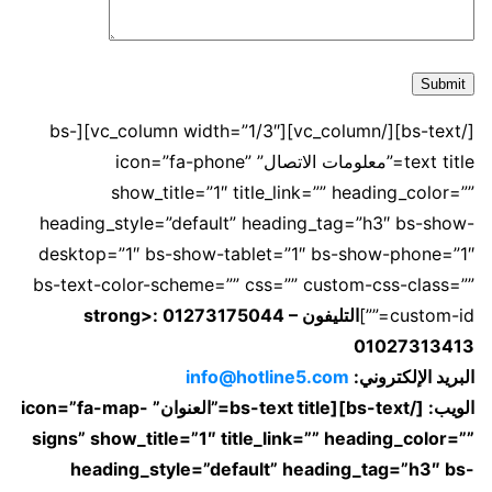
[/bs-text][/vc_column][vc_column width=”1/3″][bs-
text title=”معلومات الاتصال” icon=”fa-phone”
show_title=”1″ title_link=”” heading_color=””
heading_style=”default” heading_tag=”h3″ bs-show-
desktop=”1″ bs-show-tablet=”1″ bs-show-phone=”1″
bs-text-color-scheme=”” css=”” custom-css-class=””
custom-id=””]
التليفون strong>: 01273175044 –
01027313413
البريد الإلكتروني
:
info@hotline5.com
الويب
: [/bs-text][bs-text title=”العنوان” icon=”fa-map-
signs” show_title=”1″ title_link=”” heading_color=””
heading_style=”default” heading_tag=”h3″ bs-