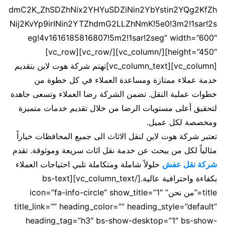
dmC2K_ZhSDZhNix2YHYuSDZiNin2YbYstin2YQg2KfZh
Nij2KvYp9irINin2YTZhdmG2LLZhNmK!5e0!3m2!1sar!2s
eg!4v1616185816807!5m2!1sar!2seg” width=”600″
height=”450″][/vc_column][/vc_row][vc_row]
[vc_column][vc_column_text]تهتم شركة هوت لاين بتقديم
خدمة عملاء ممتازة ومساعدة العملاء في كل خطوة من
خطوات عملية النقل. تضمن الشركة رضا العملاء وتسعى جاهدة
لتحقيق أعلى مستويات الرضا من خلال تقديم خدمات متميزة
ومخصصة لكل عميل.
تعتبر شركة هوت لاين لنقل الاثاث الى جميع المحافظات خياراً
مثالياً لكل من يبحث عن خدمة نقل اثاث سريعة وموثوقة. تقدم
شركة نقل عفش
حلولاً شاملة ومتكاملة تلبي احتياجات العملاء
بكفاءة واحترافية عالية.[/vc_column_text][bs-text
title=”من نحن” icon=”fa-info-circle” show_title=”1″
title_link=”” heading_color=”” heading_style=”default”
heading_tag=”h3″ bs-show-desktop=”1″ bs-show-