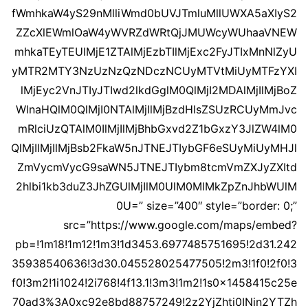
fWmhkaW4yS29nMlliWmd0bUVJTmluMllUWXA5aXIyS2
ZZcXlEWmlOaW4yWVRZdWRtQjJMUWcyWUhaaVNEW
mhkaTEyTEUlMjE1ZTAlMjEzbTIlMjExc2FyJTIxMnNlZyU
yMTR2MTY3NzUzNzQzNDczNCUyMTVtMiUyMTFzYXI
lMjEyc2VnJTIyJTIwd2lkdGglM0QlMjI2MDAlMjIlMjBoZ
WlnaHQlM0QlMjI0NTAlMjIlMjBzdHlsZSUzRCUyMmJvc
mRlciUzQTAlM0IlMjIlMjBhbGxvd2Z1bGxzY3JlZW4lM0
QlMjIlMjIlMjBsb2FkaW5nJTNEJTIybGF6eSUyMiUyMHJl
ZmVycmVycG9saWN5JTNEJTIybm8tcmVmZXJyZXItd
2hlbi1kb3duZ3JhZGUlMjIlM0UlM0MlMkZpZnJhbWUlM
0U=” size=”400″ style=”border: 0;”
src=”https://www.google.com/maps/embed?
pb=!1m18!1m12!1m3!1d3453.6977485751695!2d31.242
35938540636!3d30.045528025477505!2m3!1f0!2f0!3
f0!3m2!1i1024!2i768!4f13.1!3m3!1m2!1s0x1458415c25e
70ad3%3A0xc92e8bd88757249!2z2YjZhti0INin2YTZh