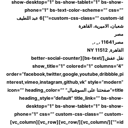
show-desktop=”1″ bs-show-tablet=”1″ bs-show-
phone=”1″ bs-text-color-scheme=”” css=””
custom-css-class=”” custom-id=””]6 عبد اللطيف
شعبان، الاميرية، القاهرة
مصر
مصر‎، _، 11641,
القاهرة, NY 11512
نقل
عفش[/bs-text][better-social-counter
show_title=”1″ colored=”1″ columns=”4″
order=”facebook,twitter,google,youtube,dribbble,pi
nterest,vimeo,instagram,github,vk” style=”modern”
title=”صفحتنا على السوشيال” icon=”” heading_color=””
heading_style=”default” title_link=”” bs-show-
desktop=”1″ bs-show-tablet=”1″ bs-show-
phone=”1″ css=”” custom-css-class=”” custom-
id=””][/vc_column][/vc_row][vc_row][vc_column]