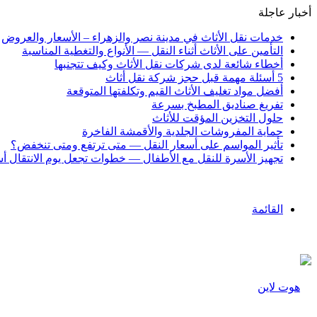
أخبار عاجلة
خدمات نقل الأثاث في مدينة نصر والزهراء – الأسعار والعروض
التأمين على الأثاث أثناء النقل — الأنواع والتغطية المناسبة
أخطاء شائعة لدى شركات نقل الأثاث وكيف تتجنبها
5 أسئلة مهمة قبل حجز شركة نقل أثاث
أفضل مواد تغليف الأثاث القيم وتكلفتها المتوقعة
تفريغ صناديق المطبخ بسرعة
حلول التخزين المؤقت للأثاث
حماية المفروشات الجلدية والأقمشة الفاخرة
تأثير المواسم على أسعار النقل — متى ترتفع ومتى تنخفض؟
تجهيز الأسرة للنقل مع الأطفال — خطوات تجعل يوم الانتقال أ
القائمة