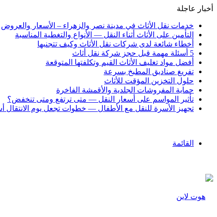
أخبار عاجلة
خدمات نقل الأثاث في مدينة نصر والزهراء – الأسعار والعروض
التأمين على الأثاث أثناء النقل — الأنواع والتغطية المناسبة
أخطاء شائعة لدى شركات نقل الأثاث وكيف تتجنبها
5 أسئلة مهمة قبل حجز شركة نقل أثاث
أفضل مواد تغليف الأثاث القيم وتكلفتها المتوقعة
تفريغ صناديق المطبخ بسرعة
حلول التخزين المؤقت للأثاث
حماية المفروشات الجلدية والأقمشة الفاخرة
تأثير المواسم على أسعار النقل — متى ترتفع ومتى تنخفض؟
تجهيز الأسرة للنقل مع الأطفال — خطوات تجعل يوم الانتقال أ
القائمة